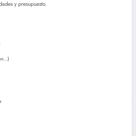
dades y presupuesto.
:
lón…)
e