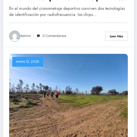
cronometraje deportivo
En el mundo del cronometraje deportivo conviven dos tecnologías
de identificación por radiofrecuencia: los chips…
Admin
0 Comentarios
Leer Más
enero 12, 2026