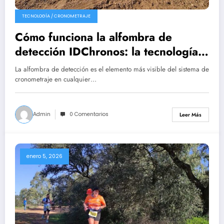
TECNOLOGÍA / CRONOMETRAJE
Cómo funciona la alfombra de
detección IDChronos: la tecnología
que hay bajo tus pies en la meta
La alfombra de detección es el elemento más visible del sistema de
cronometraje en cualquier…
Admin
0 Comentarios
Leer Más
enero 5, 2026