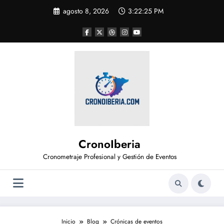
Saltar
agosto 8, 2026
3:22:25 PM
al
contenido
CronoIberia
Cronometraje Profesional y Gestión de Eventos
Inicio
Blog
Crónicas de eventos