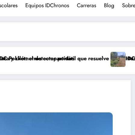
scolares
Equipos IDChronos
Carreras
Blog
Sobre
partidos
 portátil que resuelve los puntos de control en zonas
IDC Race Manager: guía de