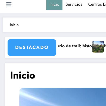
Inicio
Servicios
Centros E
Inicio
ntrenar
 escenario de trail: historia, cultura y kilómetros com
IDC Pocket: el detector
DESTACADO
Inicio