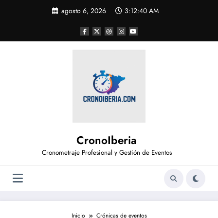
Saltar
agosto 6, 2026
3:12:40 AM
al
contenido
CronoIberia
Cronometraje Profesional y Gestión de Eventos
Inicio
Crónicas de eventos